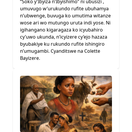
“Soko y’Ibyiza n’Ibyishimo” ni ubusizi ,
umuvugo w’urukundo rufite ubuhamya
n’ubwenge, buvuga ko umutima witanze
wose ari wo mutungo uruta indi yose. Ni
igihangano kigaragaza ko icyubahiro
cy’uwo ukunda, n’icyizere cy’ejo hazaza
byubakiye ku rukundo rufite ishingiro
n’umugambi. Cyanditswe na Colette
Bayizere.