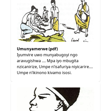
Umunyamerwe (pdf)
Iyumvire uwo munyabugoyi ngo
aravugishwa .... Mpa iyo mbugita
nzicanirize, Umpe n’isafuriya niyicarire....
Umpe n’ikinono kivamo isosi.