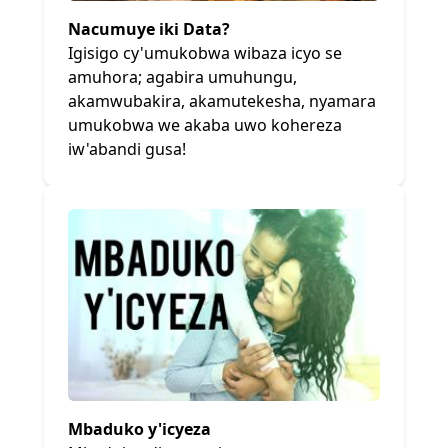
Nacumuye iki Data?
Igisigo cy'umukobwa wibaza icyo se
amuhora; agabira umuhungu,
akamwubakira, akamutekesha, nyamara
umukobwa we akaba uwo kohereza
iw'abandi gusa!
Mbaduko y'icyeza