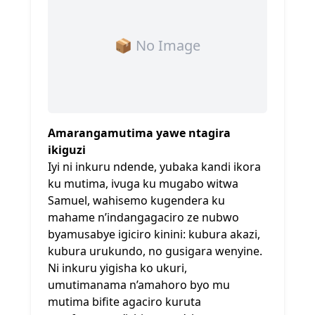
📦 No Image
Amarangamutima yawe ntagira
ikiguzi
Iyi ni inkuru ndende, yubaka kandi ikora
ku mutima, ivuga ku mugabo witwa
Samuel, wahisemo kugendera ku
mahame n’indangagaciro ze nubwo
byamusabye igiciro kinini: kubura akazi,
kubura urukundo, no gusigara wenyine.
Ni inkuru yigisha ko ukuri,
umutimanama n’amahoro byo mu
mutima bifite agaciro kuruta