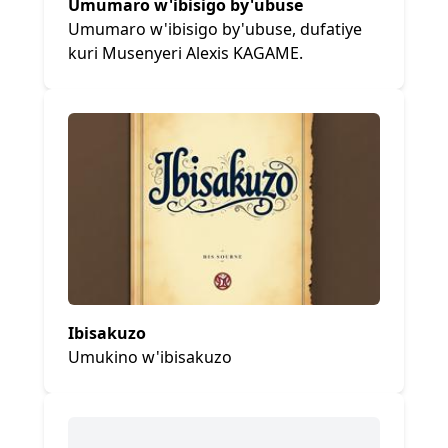
Umumaro w'ibisigo by'ubuse
Umumaro w'ibisigo by'ubuse, dufatiye
kuri Musenyeri Alexis KAGAME.
Ibisakuzo
Umukino w'ibisakuzo