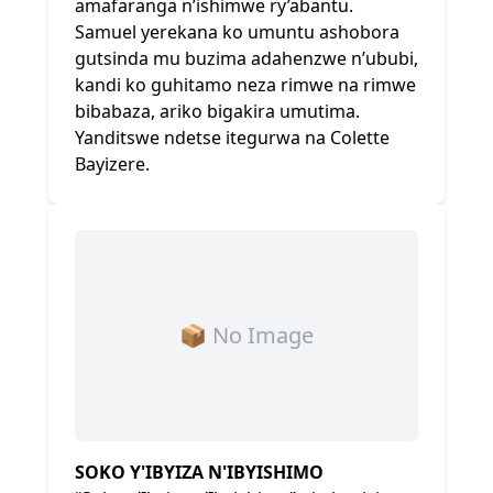
amafaranga n’ishimwe ry’abantu.
Samuel yerekana ko umuntu ashobora
gutsinda mu buzima adahenzwe n’ububi,
kandi ko guhitamo neza rimwe na rimwe
bibabaza, ariko bigakira umutima.
Yanditswe ndetse itegurwa na Colette
Bayizere.
📦 No Image
SOKO Y'IBYIZA N'IBYISHIMO